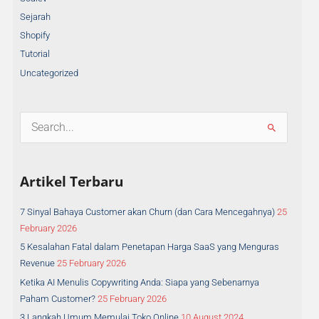
Sejarah
Shopify
Tutorial
Uncategorized
S
e
a
Artikel Terbaru
r
c
h
7 Sinyal Bahaya Customer akan Churn (dan Cara Mencegahnya)
25
f
February 2026
o
5 Kesalahan Fatal dalam Penetapan Harga SaaS yang Menguras
r
Revenue
25 February 2026
:
Ketika AI Menulis Copywriting Anda: Siapa yang Sebenarnya
Paham Customer?
25 February 2026
3 Langkah Umum Memulai Toko Online
10 August 2024