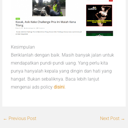
Kesimpulan
Beriklanlah dengan baik. Masih banyak jalan untuk
mendapatkan pundi-pundi uang. Yang perlu kita
punya hanyalah kepala yang dingin dan hati yang
hangat. Bukan sebaliknya. Baca lebih lanjut
mengenai ads policy
disini
.
←
Previous Post
Next Post
→