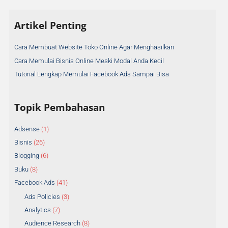
A
Artikel Penting
r
s
Cara Membuat Website Toko Online Agar Menghasilkan
i
Cara Memulai Bisnis Online Meski Modal Anda Kecil
p
A
Tutorial Lengkap Memulai Facebook Ads Sampai Bisa
r
t
Topik Pembahasan
i
k
Adsense
(1)
e
Bisnis
(26)
l
Blogging
(6)
Buku
(8)
Facebook Ads
(41)
Ads Policies
(3)
Analytics
(7)
Audience Research
(8)