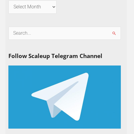
S
e
a
Follow Scaleup Telegram Channel
r
c
h
f
o
r
: