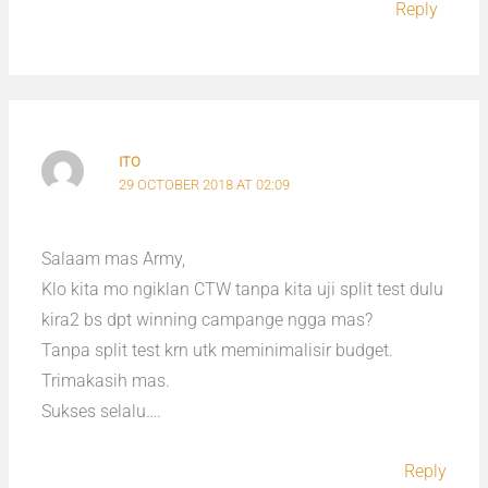
Reply
ITO
29 OCTOBER 2018 AT 02:09
Salaam mas Army,
Klo kita mo ngiklan CTW tanpa kita uji split test dulu
kira2 bs dpt winning campange ngga mas?
Tanpa split test krn utk meminimalisir budget.
Trimakasih mas.
Sukses selalu….
Reply