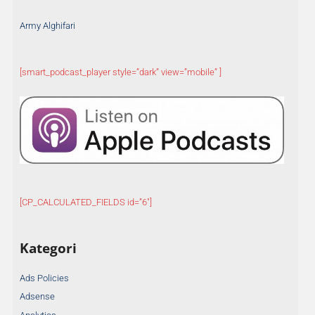
Army Alghifari
[smart_podcast_player style=”dark” view=”mobile” ]
[CP_CALCULATED_FIELDS id=”6″]
Kategori
Ads Policies
Adsense