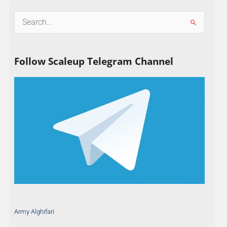
S
e
a
Follow Scaleup Telegram Channel
r
c
h
f
o
r
:
Army Alghifari