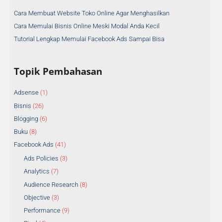
s
Cara Membuat Website Toko Online Agar Menghasilkan
i
Cara Memulai Bisnis Online Meski Modal Anda Kecil
p
A
Tutorial Lengkap Memulai Facebook Ads Sampai Bisa
r
t
Topik Pembahasan
i
k
Adsense
(1)
e
Bisnis
(26)
l
Blogging
(6)
Buku
(8)
Facebook Ads
(41)
Ads Policies
(3)
Analytics
(7)
Audience Research
(8)
Objective
(3)
Performance
(9)