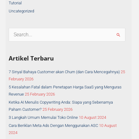
Tutorial
Uncategorized
S
e
a
Artikel Terbaru
r
c
h
7 Sinyal Bahaya Customer akan Churn (dan Cara Mencegahnya)
25
f
February 2026
o
5 Kesalahan Fatal dalam Penetapan Harga SaaS yang Menguras
r
Revenue
25 February 2026
:
Ketika AI Menulis Copywriting Anda: Siapa yang Sebenarnya
Paham Customer?
25 February 2026
3 Langkah Umum Memulai Toko Online
10 August 2024
Cara Beriklan Meta Ads Dengan Menggunakan ASC
10 August
2024