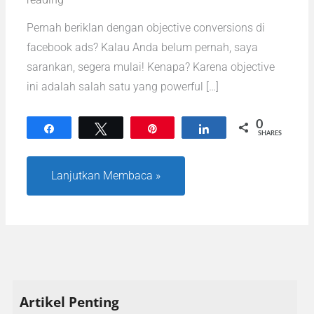
di
Facebook
Pernah beriklan dengan objective conversions di
Ads
facebook ads? Kalau Anda belum pernah, saya
sarankan, segera mulai! Kenapa? Karena objective
ini adalah salah satu yang powerful […]
0
Share
Tweet
Pin
Share
SHARES
Lanjutkan Membaca »
A
Artikel Penting
r