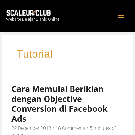
Skip
Main
to
Website Belajar Bisnis Online
content
Men
Tutorial
Cara Memulai Beriklan
Cara
dengan Objective
Memulai
Beriklan
Conversion di Facebook
dengan
Ads
Objective
22 December 2018
/
18 Comments
/
5 minutes of
Conversion
reading