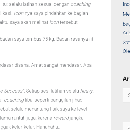
Ind
tu: selalu latihan sesuai dengan
coaching
likasi.
Icon
-nya saya pindahkan ke bagian
Me
waktu saya akan melihat
icon
tersebut.
Bag
Ads
badan saya tembus 75 kg. Badan rasanya fit
Sat
Ole
ndasar disana. Amat sangat mendasar. Apa
Ar
tle Success”.
Setiap sesi latihan selalu
heavy
.
al
coaching
tiba, seperti panggilan jihad.
sebut selalu menantang fisik saya ke level
-lama runtuh juga, karena
reward
jangka
nggak kelar-kelar. Hahahaha..
S