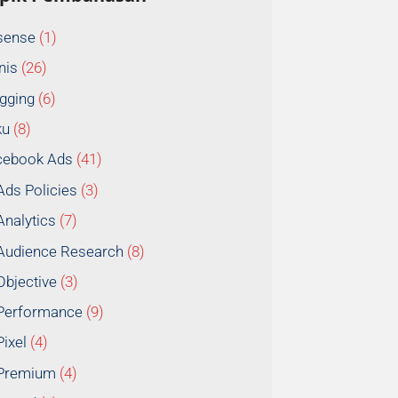
sense
(1)
nis
(26)
gging
(6)
ku
(8)
cebook Ads
(41)
Ads Policies
(3)
Analytics
(7)
Audience Research
(8)
Objective
(3)
Performance
(9)
Pixel
(4)
Premium
(4)