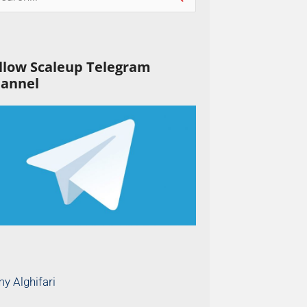
llow Scaleup Telegram
annel
y Alghifari