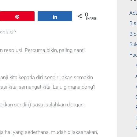
l
Ad
0
Pin
Share
SHARES
Bis
solusi?
Blo
Bu
n resolusi. Percuma bikin, paling nanti
Fa
anji kita kepada diri sendiri, akan semakin
ivasi kita, semangat kita. Lalu gimana dong?
ekkan sendiri) saya istilahkan dengan:
ja hal yang sederhana, mudah dilaksanakan,