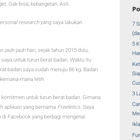
et. Gak bisa, kebangetan. Asli.
Po
ersonal research
yang saya lakukan
7 S
(d
5 K
n jauh-jauh hari, sejak tahun 2015 dulu,
Ha
 saya untuk turun berat badan. Waktu itu
Ket
rat badan saya sudah menuju 86 kg. Badan
Si
kemana-mana letih.
Cu
3 
l komitmen untuk turun berat badan. Gimana
Car
h aplikasi yang bernama
Freeletics
. Saya
Me
n di Facebook yang berbagi mengenai
Ikl
Fun