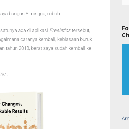
e
saya bangun 8 minggu, roboh.
a
r
Fo
satunya ada di aplikasi
Freeletics
tersebut,
Ch
c
agaimana caranya kembali, kebiasaan buruk
h
han tahun 2018, berat saya sudah kembali ke
f
o
r
me..
:
Arm