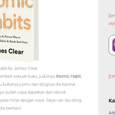
[sm
sty
abit by James Clear
membeli sebuah buku, judulnya
Atomic Habit.
[C
u bukunya justru dari blognya dia karena
ya sudah saya dapatkan dari ebook
Ka
nyata mirip dengan saya. Saya cari tau dong,
ia berhasil.
Ads