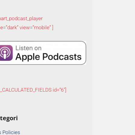
art_podcast_player
le=”dark” view=”mobile” ]
P_CALCULATED_FIELDS id=”6″]
tegori
 Policies