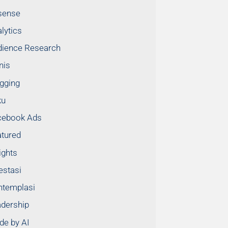
sense
lytics
dience Research
nis
gging
ku
cebook Ads
tured
ights
estasi
ntemplasi
dership
e by AI