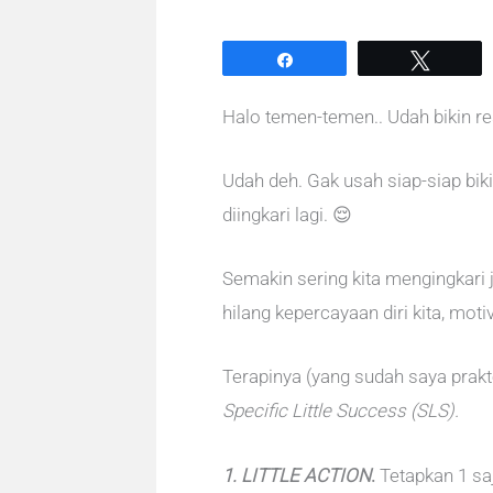
Share
Tweet
Halo temen-temen.. Udah bikin re
Udah deh. Gak usah siap-siap biki
diingkari lagi. 😌
Semakin sering kita mengingkari j
hilang kepercayaan diri kita, mot
Terapinya (yang sudah saya prakt
Specific Little Success (SLS).
1. LITTLE ACTION
.
Tetapkan 1 sa