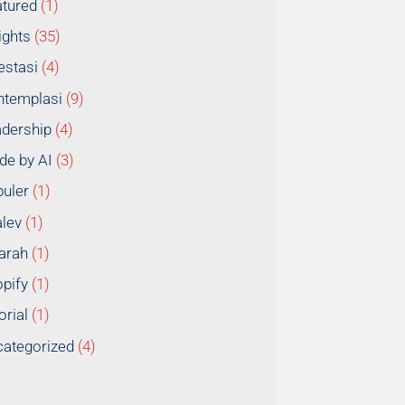
tured
(1)
ights
(35)
estasi
(4)
ntemplasi
(9)
dership
(4)
e by AI
(3)
uler
(1)
lev
(1)
arah
(1)
pify
(1)
orial
(1)
ategorized
(4)