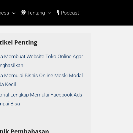
ness
🕵 Tentang
🎙 Podcast
tikel Penting
a Membuat Website Toko Online Agar
nghasilkan
a Memulai Bisnis Online Meski Modal
a Kecil
orial Lengkap Memulai Facebook Ads
mpai Bisa
pik Pembahasan