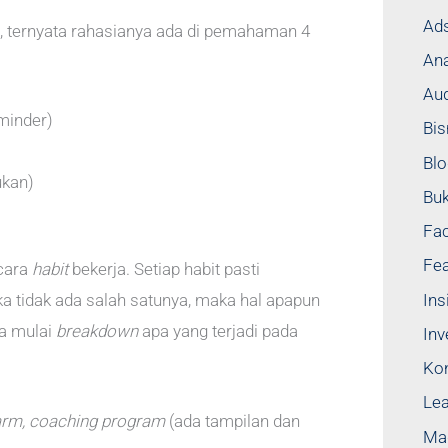
Ad
, ternyata rahasianya ada di pemahaman 4
Ana
Au
eminder)
Bis
Blo
ukan)
Bu
Fa
Fea
 cara
habit
bekerja. Setiap habit pasti
Ins
a tidak ada salah satunya, maka hal apapun
ya mulai
breakdown
apa yang terjadi pada
Inv
Ko
Lea
larm, coaching program
(ada tampilan dan
Mad