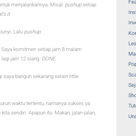
Fea
ntuk menjalankannya. Misal:
pushup
setiap
Ins
’s it.
Inv
bunyi. Lalu
pushup
.
Ko
Lea
. Saya komitmen setiap jam 8 malam
Mad
lagi jam 12 siang.
DONE
.
Pop
Sca
i saya bangun sekarang selain little
Sej
Sho
kurun waktu tertentu, namanya sukses ya
Tut
kita sendiri. Apapun itu. Makan, jalan-jalan,
Unc