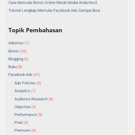
Cara Memulai Bisnis Online Meski Modal Anda Kecil
p
A
Tutorial Lengkap Memulai Facebook Ads Sampai Bisa
r
t
Topik Pembahasan
i
k
Adsense
(1)
e
Bisnis
(26)
l
Blogging
(6)
Buku
(8)
Facebook Ads
(41)
Ads Policies
(3)
Analytics
(7)
Audience Research
(8)
Objective
(3)
Performance
(9)
Pixel
(4)
Premium
(4)