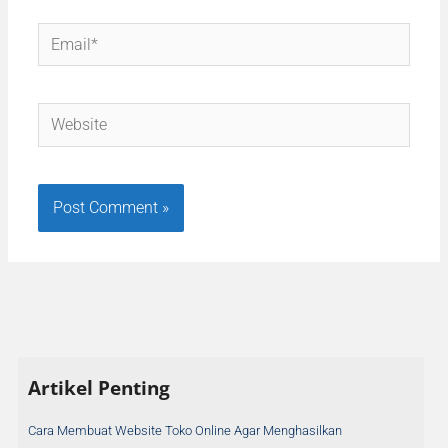
Email*
Website
A
Artikel Penting
r
s
Cara Membuat Website Toko Online Agar Menghasilkan
i