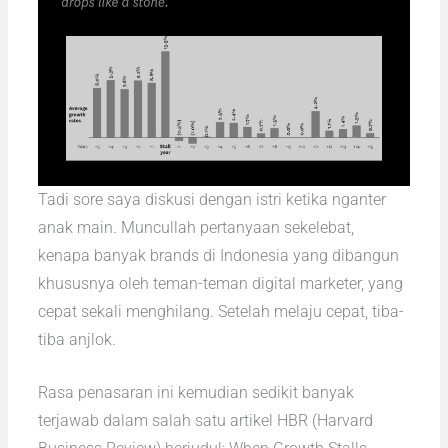
Tadi sore saya diskusi dengan istri ketika nganter
anak main. Muncullah pertanyaan sekelebat,
kenapa banyak brands di Indonesia yang dibangun
khususnya oleh teman-teman digital marketer, yang
cepat sekali menghilang. Setelah melaju cepat, tiba-
tiba anjlok.
Rasa penasaran ini kemudian sedikit banyak
terjawab dalam salah satu artikel HBR (Harvard