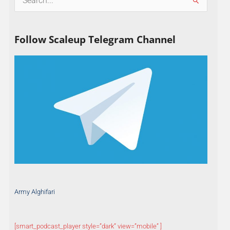
S
e
a
Follow Scaleup Telegram Channel
r
c
h
f
o
r
:
Army Alghifari
[smart_podcast_player style=”dark” view=”mobile” ]