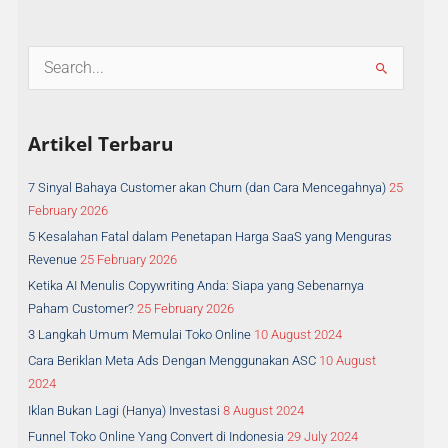
S
e
a
Artikel Terbaru
r
c
h
7 Sinyal Bahaya Customer akan Churn (dan Cara Mencegahnya)
25
f
February 2026
o
5 Kesalahan Fatal dalam Penetapan Harga SaaS yang Menguras
r
Revenue
25 February 2026
:
Ketika AI Menulis Copywriting Anda: Siapa yang Sebenarnya
Paham Customer?
25 February 2026
3 Langkah Umum Memulai Toko Online
10 August 2024
Cara Beriklan Meta Ads Dengan Menggunakan ASC
10 August
2024
Iklan Bukan Lagi (Hanya) Investasi
8 August 2024
Funnel Toko Online Yang Convert di Indonesia
29 July 2024