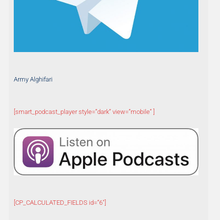
Army Alghifari
[smart_podcast_player style=”dark” view=”mobile” ]
[CP_CALCULATED_FIELDS id=”6″]