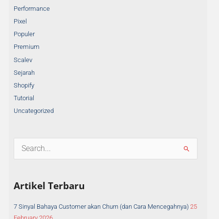
Performance
Pixel
Populer
Premium
Scalev
Sejarah
Shopify
Tutorial
Uncategorized
S
e
a
Artikel Terbaru
r
c
h
7 Sinyal Bahaya Customer akan Churn (dan Cara Mencegahnya)
25
f
February 2026