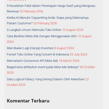
o
5 Kesalahan Fatal dalam Penetapan Harga SaaS yang Menguras
r
Revenue
25 February 2026
:
Ketika AI Menulis Copywriting Anda: Siapa yang Sebenarnya
Paham Customer?
25 February 2026
3 Langkah Umum Memulai Toko Online
10 August 2024
Cara Beriklan Meta Ads Dengan Menggunakan ASC
10 August
2024
Iklan Bukan Lagi (Hanya) Investasi
8 August 2024
Funnel Toko Online Yang Convert di Indonesia
29 July 2024
Memahami Conversion API Meta Ads
18 March 2024
Bagaimana attribution event pada Meta Ads bekerja?
30 October
2023
Satu Logical Fallacy Yang Sering Dialami Oleh Advertiser
22
October 2023
Komentar Terbaru