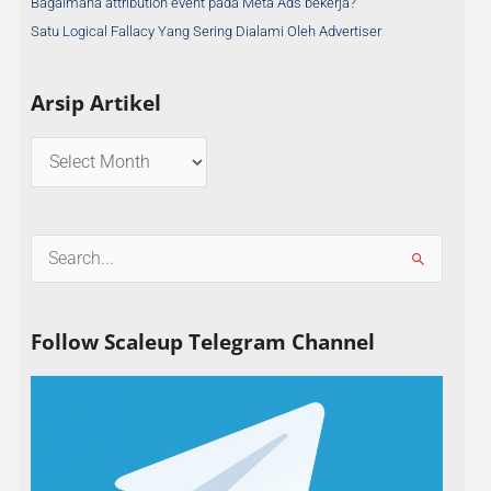
Bagaimana attribution event pada Meta Ads bekerja?
Satu Logical Fallacy Yang Sering Dialami Oleh Advertiser
Arsip Artikel
S
e
a
Follow Scaleup Telegram Channel
r
c
h
f
o
r
: